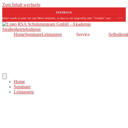
Zum Inhalt wechseln
FEEDBACK
de in einer Art und Weise vermittelt, so dass es nie langweilig oder \"trocken\" war.
+++
War alles t
Home
Seminare
Leistungen
Service
Selbstlern
Hamburger Toggle Menu
Home
Seminare
Leistungen