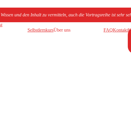
vermitteln, auch die Vortragsreihe ist sehr sehr angenehm und man kan
Selbstlernkurs
Über uns
FAQ
Kontakt
K