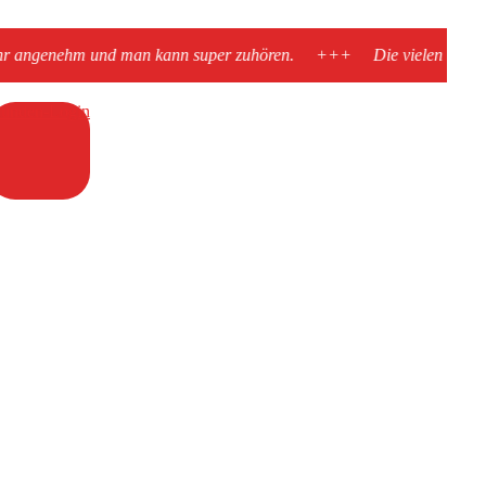
n super zuhören.
+++
Die vielen Beispiele gefielen mir sehr gut.
unden-Login