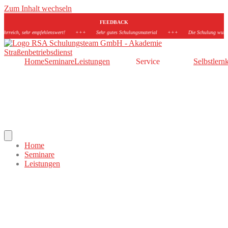
Zum Inhalt wechseln
FEEDBACK
h, sehr empfehlenswert!
+++
Sehr gutes Schulungsmaterial
+++
Die Schulung wurde in sehr 
Home
Seminare
Leistungen
Service
Selbstlern
Hamburger Toggle Menu
Home
Seminare
Leistungen