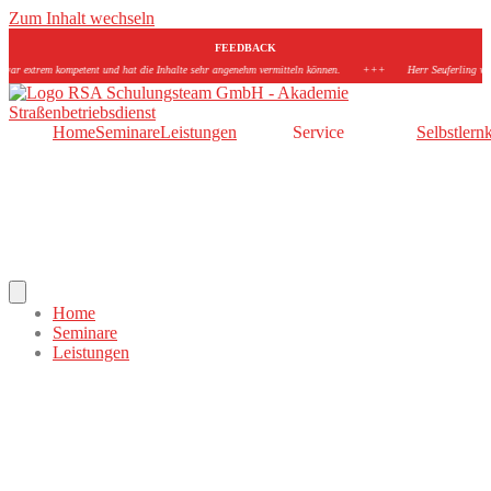
Zum Inhalt wechseln
FEEDBACK
kompetent und hat die Inhalte sehr angenehm vermitteln können.
+++
Herr Seuferling war ein Topdoz
Home
Seminare
Leistungen
Service
Selbstlern
Hamburger Toggle Menu
Home
Seminare
Leistungen